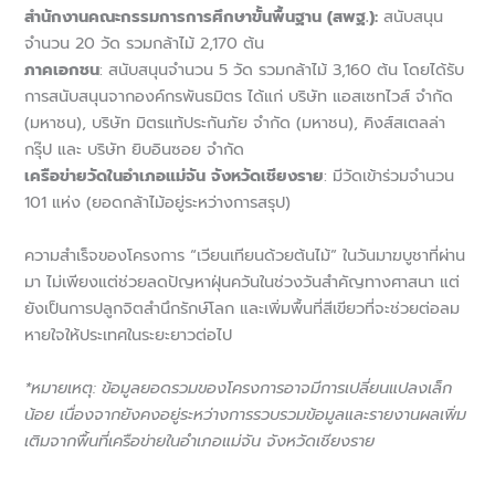
สำนักงานคณะกรรมการการศึกษาขั้นพื้นฐาน (สพฐ.):
สนับสนุน
จำนวน 20 วัด รวมกล้าไม้ 2,170 ต้น
ภาคเอกชน
: สนับสนุนจำนวน 5 วัด รวมกล้าไม้ 3,160 ต้น โดยได้รับ
การสนับสนุนจากองค์กรพันธมิตร ได้แก่ บริษัท แอสเซทไวส์ จำกัด
(มหาชน), บริษัท มิตรแท้ประกันภัย จำกัด (มหาชน), คิงส์สเตลล่า
กรุ๊ป และ บริษัท ยิบอินซอย จำกัด
เครือข่ายวัดในอำเภอแม่จัน จังหวัดเชียงราย
: มีวัดเข้าร่วมจำนวน
101 แห่ง (ยอดกล้าไม้อยู่ระหว่างการสรุป)
ความสำเร็จของโครงการ “เวียนเทียนด้วยต้นไม้” ในวันมาฆบูชาที่ผ่าน
มา ไม่เพียงแต่ช่วยลดปัญหาฝุ่นควันในช่วงวันสำคัญทางศาสนา แต่
ยังเป็นการปลูกจิตสำนึกรักษ์โลก และเพิ่มพื้นที่สีเขียวที่จะช่วยต่อลม
หายใจให้ประเทศในระยะยาวต่อไป
*หมายเหตุ: ข้อมูลยอดรวมของโครงการอาจมีการเปลี่ยนแปลงเล็ก
น้อย เนื่องจากยังคงอยู่ระหว่างการรวบรวมข้อมูลและรายงานผลเพิ่ม
เติมจากพื้นที่เครือข่ายในอำเภอแม่จัน จังหวัดเชียงราย