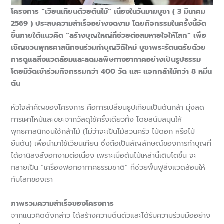
โครงการ “เวียนเทียนด้วยต้นไม้” เนื่องในวันมาฆบูชา ( 3 มีนาคม
2569 ) ประสบความสำเร็จอย่างงดงาม โดยกิจกรรมในครั้งนี้จัด
ขึ้นภายใต้แนวคิด “สร้างบุญใหญ่ที่ช่วยต่อลมหายใจให้โลก” เพื่อ
เชิญชวนพุทธศาสนิกชนร่วมทำบุญวิถีใหม่ บูชาพระรัตนตรัยด้วย
การดูแลสิ่งแวดล้อมและลดมลพิษทางอากาศอย่างเป็นรูปธรรม
โดยมีวัดเข้าร่วมกิจกรรมกว่า 400 วัด และ แจกกล้าไม้กว่า 8 หมื่น
ต้น
หัวใจสำคัญของโครงการ คือการเปลี่ยนธูปเทียนเป็นต้นกล้า มุ่งลด
การเผาไหม้และขยะจากวัสดุใช้ครั้งเดียวทิ้ง โดยสนับสนุนให้
พุทธศาสนิกชนใช้กล้าไม้ (ไม่ว่าจะเป็นไม้สวนครัว ไม้ดอก หรือไม้
ยืนต้น) เพื่อนำมาใช้เวียนเทียน ซึ่งถือเป็นสัญลักษณ์ของการทำบุญที่
ได้อานิสงส์งอกงามต่อเนื่อง เพราะเมื่อต้นไม้เหล่านี้เติบโตขึ้น จะ
กลายเป็น “เครื่องฟอกอากาศธรรมชาติ” ที่ช่วยฟื้นฟูสิ่งแวดล้อมให้
กับโลกของเรา
ภาพรวมความสำเร็จของโครงการ
จากแนวคิดดังกล่าว ได้สร้างความตื่นตัวและได้รับความร่วมมืออย่าง