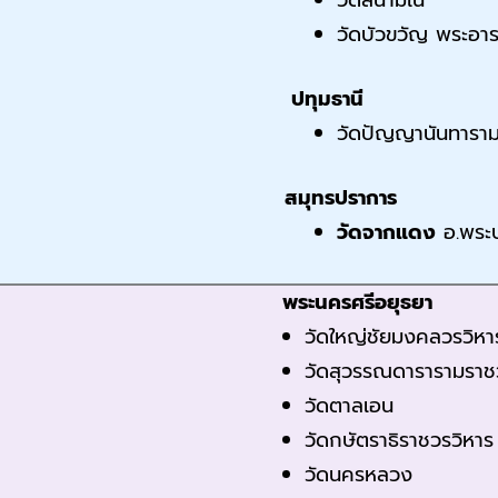
วัดสนามใน
วัดบัวขวัญ พระอา
ปทุมธานี
วัดปัญญานันทารา
สมุทรปราการ
วัดจากแดง
อ.พระ
พระนครศรีอยุธยา
วัดใหญ่ชัยมงคลวรวิหา
วัดสุวรรณดารารามราช
วัดตาลเอน
วัดกษัตราธิราชวรวิหาร
วัดนครหลวง