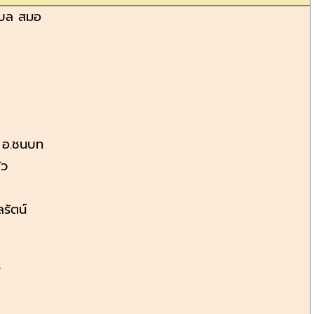
บล สมอ
์ อ.ชนบท
บัว
ลรัตน์
*