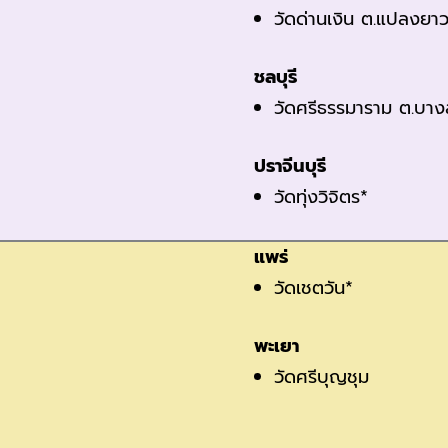
วัดด่านเงิน ต.แปลงยา
ชลบุรี
วัดศรีธรรมาราม ต.บาง
ปราจีนบุรี
วัดทุ่งวิจิตร*
แพร่
วัดเชตวัน*
พะเยา
วัดศรีบุญชุม