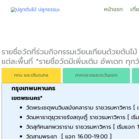
Skip
หน้าแรก
เกี
to
content
รายชื่อวัดที่ร่วมกิจกรรมเวียนเทียนด้วยต้นไม้
แต่ละพื้นที่ *รายชื่อวัดมีเพิ่มเติม อัพเดท ทุกว
กทม และปริมณฑล
ภาคกลางและตะวันออก
กรุงเทพมหานคร
เขตพระนคร*
วัดพระเชตุพนวิมลมังคลาราม ราชวรมหาวิหาร [ เ
วัดมหาธาตุยุวราชรังสฤษฎิ์ ราชวรมหาวิหาร [ เริ
วัดสุทัศนเทพวราราม ราชวรมหาวิหาร [ เริ่มแจก 
วัดสามพระยา [ แจก 16.00-19.00 ]