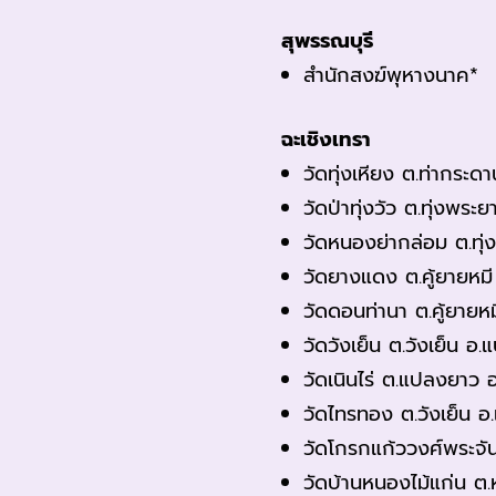
สุพรรณบุรี
สำนักสงฆ์พุหางนาค*
ฉะเชิงเทรา
วัดทุ่งเหียง ต.ท่ากระด
วัดป่าทุ่งวัว ต.ทุ่งพระ
วัดหนองย่ากล่อม ต.ทุ
วัดยางแดง ต.คู้ยายหม
วัดดอนท่านา ต.คู้ยายห
วัดวังเย็น ต.วังเย็น อ
วัดเนินไร่ ต.แปลงยาว
วัดไทรทอง ต.วังเย็น 
วัดโกรกแก้ววงศ์พระจัน
วัดบ้านหนองไม้แก่น ต