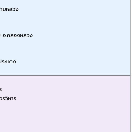
รามหลวง
ม อ.คลองหลวง
ประแดง
ร
วรวิหาร