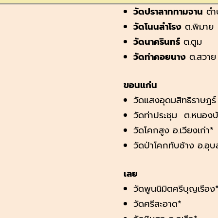
วัดปราสาททามจาน
ตำ
วัดโนนสำโรง
ต.พิมาย
วัดนาครินทร์
ต.ตูม
วัดท่าคอยนาง
ต.สวาย
ขอนแก่น
วัดแสงอุดมสิทธิราษฎร
วัดท่าประชุม ต.หนอง
วัดโคกสูง อ.เวียงเก่า*
วัดป่าโคกทับช้าง อ.อุบ
เลย
วัดพูนนิมิตศรีบุญเรือง
วัดศรีสะอาด*