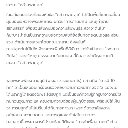
เสวนา “กล้า เพาะ สุข”
ในเวทีเสวนาช่วงที่สองหัวข้อ “กล้า เพาะ สุข” ได้เปิดพื้นที่แลกเปลี่ยน
มุมมองระหว่างพระมหาเถระ นักวิชาการด้านป่าไม้ และผู้ทำงาน
สร้างสรรค์ เพื่อชวนสังคมมองความสัมพันธ์ระหว่าง“ต้นไม้”
กับ“บารมี”อันเป็นรากฐานของความสุขที่ยั่งยืนทั้งต่อตนเองและส่วน
รวม ดำเนินการเสวนาโดยคุณประสาน อิงคนันท์
การปลูกต้นไม้ไม่ใช่เพียงการเพิ่มพื้นที่สีเขียว แต่ยังเป็นการ “เพาะบ่ม
จิตใจ” และสร้างคุณธรรมภายในตนเอง นี่คือสาระสำคัญจากเวที
เสวนา “กล้า เพาะ สุข”
พระพรหมพัชรญานมุนี (พระอาจารย์ชยสาโร) กล่าวถึง “บารมี 10
ทัศ” ว่าเป็นเสมือนเครื่องตรวจสอบความก้าวหน้าทางจิตใจ แม้จะไม่
ได้ปรากฏโดยตรงในพระไตรปิฎก แต่เป็นองค์ความรู้ที่ครูบาอาจารย์ใช้
ทบทวนวุฒิภาวะและคุณงามความดีของผู้ปฏิบัติธรรม พร้อมชี้ให้เห็น
ว่า การปลูกต้นไม้เปรียบได้กับการภาวนา เพราะต้องอาศัยความ
สม่ำเสมอ ความอดทน และการดูแลเอาใจใส่ในระยะยาว
นอกจากนี้ พระอาจารย์ยังสะท้อนมิติของ “การทำเพื่ออนาคต” ผ่าน