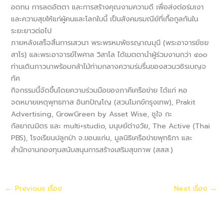
อดทน การลดอัตตา และการสร้างคุณงามความดี เพื่อส่งต่อร่มเงา
และความสุขให้แก่ผู้คนและโลกใบนี้ เป็นสังคมรมณีย์ที่เกื้อกูลกันใน
ระยะยาวต่อไป
ภายหลังเสร็จสิ้นการเสวนา พระพรหมพัชรญาณมุนี (พระอาจารย์ชย
สาโร) และพระอาจารย์ไพศาล วิสาโล ได้เมตตานำผู้ร่วมงานกว่า ๔๐๐
ท่านเดินภาวนาพร้อมกล้าไม้ท่ามกลางความร่มรื่นของสวนวชิรเบญจ
ทัศ
กิจกรรมนี้จัดขึ้นโดยความร่วมมือของภาคีเครือข่าย ได้แก่ หอ
จดหมายเหตุพุทธทาส อินทปัญโญ (สวนโมกข์กรุงเทพ), Prakit
Advertising, GrowGreen by Asset Wise, ชูใจ กะ
กัลยาณมิตร และ multi+studio, มนุษย์ต่างวัย, The Active (Thai
PBS), โรงเรียนปลูกป่า จ.ขอนแก่น, มูลนิธิเครือข่ายพุทธิกา และ
สำนักงานกองทุนสนับสนุนการสร้างเสริมสุขภาพ (สสส.)
←
Previous เรื่อง
Next เรื่อง
→