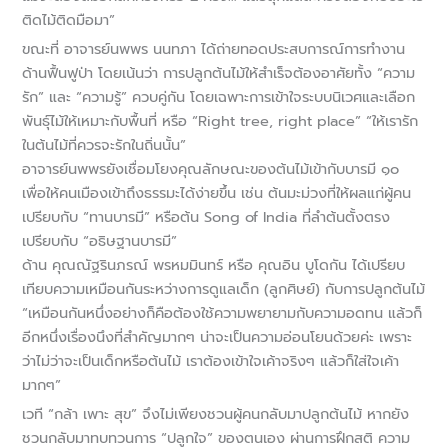
ติดไม้ติดมือมา”
ขณะที่ อาจารย์นพพร นนทภา ได้ถ่ายทอดประสบการณ์การทำงาน
ด้านฟื้นฟูป่า โดยเน้นว่า การปลูกต้นไม้ให้สำเร็จต้องอาศัยทั้ง “ความ
รัก” และ “ความรู้” ควบคู่กัน โดยเฉพาะการเข้าใจระบบนิเวศและเลือก
พันธุ์ไม้ให้เหมาะกับพื้นที่ หรือ “Right tree, right place” “ให้เรารัก
ในต้นไม้ที่ควรจะรักในถิ่นนั้น”
อาจารย์นพพรยังเชื่อมโยงคุณลักษณะของต้นไม้เข้ากับบารมี ๑๐
เพื่อให้คนเมืองเข้าถึงธรรมะได้ง่ายขึ้น เช่น ต้นมะม่วงที่ให้ผลแก่ผู้คน
เปรียบกับ “ทานบารมี” หรือต้น Song of India ที่ลำต้นตั้งตรง
เปรียบกับ “อธิษฐานบารมี”
ด้าน คุณณัฐรินภรณ์ พรหมมินทร์ หรือ คุณอิน บูโดกัน ได้เปรียบ
เทียบความเหมือนกันระหว่างการดูแลเด็ก (ลูกศิษย์) กับการปลูกต้นไม้
“เหมือนกันหนึ่งอย่างก็คือต้องใช้ความพยายามกับความอดทน แล้วก็
อีกหนึ่งเรื่องนึงที่สำคัญมากๆ น่าจะเป็นความอ่อนโยนด้วยค่ะ เพราะ
ว่าไม่ว่าจะเป็นเด็กหรือต้นไม้ เราต้องเข้าใจเค้าจริงๆ แล้วก็ใส่ใจเค้า
มากๆ”
เวที “กล้า เพาะ สุข” จึงไม่เพียงชวนผู้คนกลับมาปลูกต้นไม้ หากยัง
ชวนกลับมาทบทวนการ “ปลูกใจ” ของตนเอง ผ่านการฝึกสติ ความ