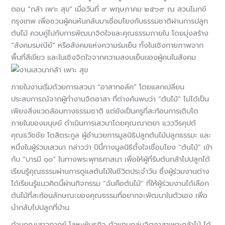
ตอน “กล้า เพาะ สุข” เมื่อวันที่ ๙ พฤษภาคม ๒๕๖๙ ณ สวนโมกข์
กรุงเทพ เพื่อชวนผู้คนหันกลับมาเชื่อมโยงกับธรรมชาติผ่านการปลูก
ต้นไม้ ควบคู่ไปกับการพัฒนาจิตใจและคุณธรรมภายใน โดยมุ่งสร้าง
“สังคมรมณีย์” หรือสังคมแห่งความร่มเย็น ทั้งในเชิงกายภาพจาก
พื้นที่สีเขียว และในเชิงจิตใจจากความสงบเย็นของผู้คนในสังคม
ภายในงานเริ่มด้วยการเสวนา “อาสาทอล์ค” โดยแลกเปลี่ยน
ประสบการณ์จากผู้ทำงานจิตอาสา ที่ต่างค้นพบว่า “ต้นไม้” ไม่ได้เป็น
เพียงสิ่งแวดล้อมทางธรรมชาติ แต่ยังเป็นครูที่สะท้อนการเติบโต
ภายในของมนุษย์ ดำเนินการเสวนาโดยคุณณาตยา แวววีรคุปต์
คุณธวัชชัย โตสิตระกูล ผู้อำนวยการมูลนิธิปลูกต้นไม้ปลูกธรรมะ และ
หนึ่งในผู้ร่วมเสวนา กล่าวว่า ปีนี้ทางมูลนิธิตั้งใจเชื่อมโยง “ต้นไม้” เข้า
กับ “บารมี ๑๐” ในทางพระพุทธศาสนา เพื่อให้ผู้ที่รับต้นกล้าไปปลูกได้
เรียนรู้คุณธรรมผ่านการดูแลต้นไม้ในชีวิตประจำวัน ซึ่งผู้ร่วมงานต่าง
ได้เรียนรู้แนวคิดนี้ผ่านกิจกรรม “ฉันคือต้นไม้” ที่ให้ผู้ร่วมงานได้เลือก
ต้นไม้ที่สะท้อนลักษณะของคุณธรรมที่อยากจะพัฒนาในตัวเอง เพื่อ
นำกลับไปปลูกที่บ้าน
ด้านคุณเสาวภาคย์ โลหะพันธกิจ ตัวแทนกลุ่มจิตอาสาเพาะกล้าไม้ ได้