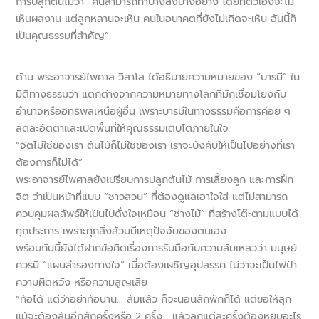
การปลูกต้นไม้ว่า “คนสามารถทำบางสิ่งบางอย่าง โดยที่ตัวเองจะไม่
เห็นผลงาน แต่ลูกหลานจะเห็น คนในอนาคตที่ยังไม่เกิดจะเห็น อันนี้ก็
เป็นคุณธรรมที่สำคัญ”
ด้าน พระอาจารย์ไพศาล วิสาโล ได้อธิบายความหมายของ “บารมี” ใน
มิติทางธรรมว่า แตกต่างจากความหมายทางโลกที่มักเชื่อมโยงกับ
อำนาจหรืออิทธิพลเหนือผู้อื่น เพราะบารมีในทางธรรมคือการค่อย ๆ
ลดละอัตตาและเปิดพื้นที่ให้คุณธรรมเติบโตภายในใจ
“จิตไม่ใช่ของเรา ต้นไม้ก็ไม่ใช่ของเรา เราจะบังคับให้เป็นไปอย่างที่เรา
ต้องการก็ไม่ได้”
พระอาจารย์ไพศาลยังเปรียบการปลูกต้นไม้ การเลี้ยงลูก และการฝึก
จิต ว่าเป็นหน้าที่แบบ “ชาวสวน” ที่ต้องดูแลเอาใจใส่ แต่ไม่สามารถ
ควบคุมผลลัพธ์ให้เป็นไปดั่งใจเหมือน “ช่างไม้” ที่สร้างโต๊ะตามแบบได้
ทุกประการ เพราะทุกสิ่งล้วนมีเหตุปัจจัยของตนเอง
พร้อมกันนี้ยังได้ฝากข้อคิดเรื่องการรับมือกับความล้มเหลวว่า มนุษย์
ควรมี “แผนสำรองทางใจ” เมื่อต้องเผชิญอุปสรรค ไม่ว่าจะเป็นไฟป่า
ความผิดหวัง หรือความสูญเสีย
“ท้อได้ แต่ว่าอย่าท้อนาน… ล้มแล้ว
ก็จะนอนสักพักก็ได้ แต่ขอให้ลุก
แม้จะต้องล้มอีกสักครั้งหรือ 2 ครั้ง… แล้วลุกแต่ละครั้งต้องหยิบอะไร