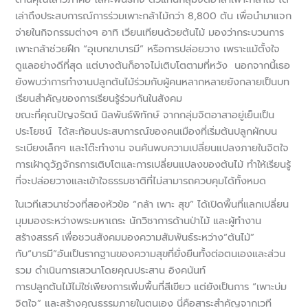
เล่าถึงประสบการณ์การร่วมเพาะกล้าไม้กว่า 8,800 ต้น เพื่อนำมาแจก
จ่ายในกิจกรรมต่าง
ๆ
อาทิ เวียนเทียนด้วยต้นไม้ มองว่ากระบวนการ
เพาะกล้าช่วยฝึก “อุเบกขาบารมี” หรือการปล่อยวาง เพราะแม้ตั้งใจ
ดูแลอย่างดีที่สุด แต่บางต้นก็อาจไม่เติบโตตามที่หวัง นอกจากนี้เธอ
ยังพบว่าการทำงานปลูกต้นไม้ร่วมกับผู้คนหลากหลายยังกลายเป็นบท
เรียนสำคัญของการเรียนรู้ร่วมกันในสังคม
ขณะที่คุณปัญจรัตน์ นิลพันธ์พิทักษ์ จากกลุ่มจิตอาสาอยู่เย็นเป็น
ประโยชน์ ได้สะท้อนประสบการณ์ของคนเมืองที่เริ่มต้นปลูกผักบน
ระเบียงเล็กๆ และโต๊ะทำงาน จนค้นพบความเปลี่ยนแปลงภายในจิตใจ
การเฝ้าดูวัฏจักรการเติบโตและการเปลี่ยนแปลงของต้นไม้ ทำให้เรียนรู้
ที่จะปล่อยวางและเข้าใจธรรมชาติที่ไม่สามารถควบคุมได้ทั้งหมด
ในเวทีเสวนาช่วงที่สองหัวข้อ “กล้า เพาะ สุข” ได้เปิดพื้นที่แลกเปลี่ยน
มุมมองระหว่างพระมหาเถระ นักวิชาการด้านป่าไม้ และผู้ทำงาน
สร้างสรรค์ เพื่อชวนสังคมมองความสัมพันธ์ระหว่าง“ต้นไม้”
กับ“บารมี”อันเป็นรากฐานของความสุขที่ยั่งยืนทั้งต่อตนเองและส่วน
รวม ดำเนินการเสวนาโดยคุณประสาน อิงคนันท์
การปลูกต้นไม้ไม่ใช่เพียงการเพิ่มพื้นที่สีเขียว แต่ยังเป็นการ “เพาะบ่ม
จิตใจ” และสร้างคุณธรรมภายในตนเอง นี่คือสาระสำคัญจากเวที