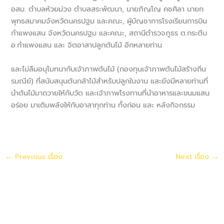
อสม. ตำบลห้วยม่วง ตำบลสระพัฒนา, นายภิญโญ คชศิลา นายก
พุทธสมาคมจังหวัดนครปฐม และคณะ, ผู้บัญชาการโรงเรียนการบิน
กำแพงแสน จังหวัดนครปฐม และคณะ, สถานีตำรวจภูธร ต.กระตีบ
อ.กำแพงแสน และ จิตอาสาปลูกต้นไม้ อีกหลายท่าน
และไม่ลืมอนุโมทนากับเจ้าภาพต้นไม้ (กองทุนเจ้าภาพต้นไม้สร้างถิ่น
รมณีย์) ที่สนับสนุนต้นกล้าไม้สำหรับปลูกในงาน และยังมีหลายท่านที่
นำต้นไม้มาถวายให้กับวัด และเจ้าภาพโรงทานที่นำอาหารและขนมแสน
อร่อย มาเติมพลังให้กับอาสาทุกท่าน ทั้งก่อน และ หลังกิจกรรม
←
Previous เรื่อง
Next เรื่อง
→