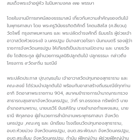
สมเด็จพระเจ้าอยู่หัว ในปีมหามงคล ๗๒ พรรษา
โดยในงานมีการเทศน์สองธรรมาสน์ เกี่ยวกับความสำคัญของต้นไม้
ในพุทธศาสนา โดย พระครูวินัยธรกิตติศักดิ์ โคตมสิสโส (ศ.สียวน)
วัดโพธิ์ กรุงเทพมหานคร และ พระปลัดดำรงศักดิ์ ธัมมธโร ผู้ช่วยเจ้า
อาวาสวัดห้วยจระเข้ จ.นครปฐม มีนางสาวอโรชา นันทมนตรี รองผู้ว่า
ราชการจังหวัดนครปฐม ให้เกียรติเป็นประธานเปิดงาน และ นายธวัช
ชัย โตสิตระกูล ผู้อำนวยการมูลนิธิปลูกต้นไม้ ปลูกธรรมะ กล่าวถึง
โครงการ ๙วัด๙ถิ่น รมณีย์
พระปลัดประภาส ปุญฺญธมฺโม เจ้าอาวาสวัดปทุมทองสุทธาราม และ
คณะสงฆ์ ได้ร่วมนำปลูกต้นไม้ พร้อมกับอาสาสร้างถิ่นรมณีย์ทุกท่าน
อาทิ จิตอาสาพระราชทาน 904, สมาคมข้าราชการบำนาญกระทรวง
สาธารณสุขสาขาจังหวัดนครปฐม, ว่าที่ รท.อรรถชล ทรัพย์ทวี นาย
อำเภอสามพราน, นายนรวีร์ ขันธหิรัญ นายอำเภอกำแพงแสน, นาย
ธานี พิกุลทอง ผู้อำนวยการสำนักงานพระพุทธศาสนา จังหวัด
นครปฐม ,คณะครู และ นักเรียน โรงเรียนวัดปทุมทองสุทธาราม,
อบต.ห้วยม่วง จังหวัดนครปฐม, อบต.สระพัฒนา จังหวัดนครปฐม,
อบต.สระสี่มุม จังหวัดนครปฐม, กำนัน ผู้ใหญ่บ้าน ผู้ช่วยผู้ใหญ่บ้าน