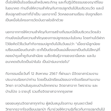
ตั้งใจให้เป็นโรงเรียนสำหรับพระภิกษุ และที่ปฏิบัติธรรมของญาติโยม
ในอนาคต ท่านจึงให้ความสำคัญกับการปลูกต้นไม้ในบริเวณวัด และมี
สิ่งปลูกสร้างเท่าที่จำเป็น นอกจากนี้ วัดคลองสามเรือน ยังถูกเลือก
เป็นหนึ่งในโครงการวัดบันดาลใจอีกด้วย
นอกจากการให้ความสำคัญกับการสร้างถิ่นรมณีย์ในบริเวณวัดแล้ว
ท่านยังเน้นถึงความสำคัญของการปลูกธรรมะในใจคน โดยท่านได้ฝาก
ไว้ข้อคิดไว้ในวันทำกิจกรรมปลูกต้นไม้ในวันแม่ว่า “เมื่อเรามีลูกน้อย
เปรียบเสมือนต้นกล้า เราก็เป็นต้องเป็นแม่เลี้ยงเขาเป็นต้นไม้ใหญ่ที่
คอยบํารุงค้ำชูต้นกล้าน้อย เมล็ดพันธุ์จากของเรานี่แหละ และใน
อนาคตเติบโตเป็นป่าในใจ เป็นป่าร่มเงาต่อไป”
กิจกรรมเมื่อวันที่ 12 สิงหาคม 2567 ที่ผ่านมา มีจิตอาสาร่วมงาน
ประมาณร้อยกว่าท่าน โดยเป็นนักเรียนมัธยมจากโรงเรียนท่ามะขาม
วิทยา ชาวบ้านในชุมชนบ้านโคกคราม จิตอาสาจาก โพธาราม และ
บ้านโป่ง จ.ราชบุรี รวมถึงจิตอาสาจากกรุงเทพ
ขอขอบคุณจิตอาสาทุกท่าน ผู้สนับสนุนโรงทาน คุณลดาวัลย์
วิทยากรจากโรงเรียนปลูกป่า ที่มาช่วยให้ความรู้เกี่ยวกับการปลูกต้นไม้