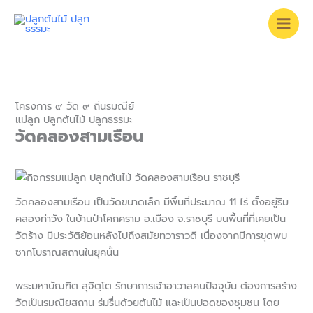
Skip
to
content
โครงการ ๙ วัด ๙ ถิ่นรมณีย์
แม่ลูก ปลูกต้นไม้ ปลูกธรรมะ
วัดคลองสามเรือน
วัดคลองสามเรือน
เป็นวัดขนาดเล็ก มีพื้นที่ประมาณ 11 ไร่ ตั้งอยู่ริม
คลองท่าวัง ในบ้านป่าโคกคราม อ.เมือง จ.ราชบุรี บนพื้นที่ที่เคยเป็น
วัดร้าง มีประวัติย้อนหลังไปถึงสมัยทวาราวดี เนื่องจากมีการขุดพบ
ซากโบราณสถานในยุคนั้น
พระมหาบัณฑิต สุจิตฺโต รักษาการเจ้าอาวาสคนปัจจุบัน ต้องการสร้าง
วัดเป็นรมณียสถาน ร่มรื่นด้วยต้นไม้ และเป็นปอดของชุมชน โดย