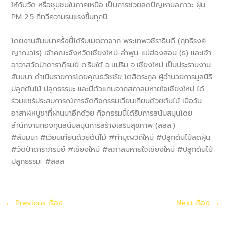
ให้กับวัด หรือชุมชนในภาคเหนือ เป็นการช่วยลดปัญหามลภาวะ ฝุ่น
PM 2.5 ที่ทวีความรุนแรงขึ้นทุกปี
โดยงานสัมมนาครั้งนี้ได้รับเมตตาจาก พระเทพวชิราธิบดี (ฤทธิรงค์
ญาณวโร) เจ้าคณะจังหวัดเชียงใหม่-ลำพูน-แม่ฮ่องสอน (ธ) และเจ้า
อาวาสวัดป่าดาราภิรมย์ ต.ริมใต้ อ.แม่ริม จ.เชียงใหม่ เป็นประธานงาน
สัมมนา ดำเนินรายการโดยคุณธวัชชัย โตสิตระกูล ผู้อำนวยการมูลนิธิ
ปลูกต้นไม้ ปลูกธรรมะ และมีตัวแทนจากสภาลมหายใจเชียงใหม่ ได้
ร่วมแชร์ประสบการณ์การจัดกิจกรรมเวียนเทียนด้วยต้นไม้ เมื่อวัน
อาสาฬหบูชาที่ผ่านมาอีกด้วย กิจกรรมนี้ได้รับการสนับสนุนโดย
สำนักงานกองทุนสนับสนุนการสร้างเสริมสุขภาพ (สสส.)
#สัมมนา #เวียนเทียนด้วยต้นไม้ #ทำบุญวิถีใหม่ #ปลูกต้นไม้ลดฝุ่น
#วัดป่าดาราภิรมย์ #เชียงใหม่ #สภาลมหายใจเชียงใหม่ #ปลูกต้นไม้
ปลูกธรรมะ #สสส
←
Previous เรื่อง
Next เรื่อง
→