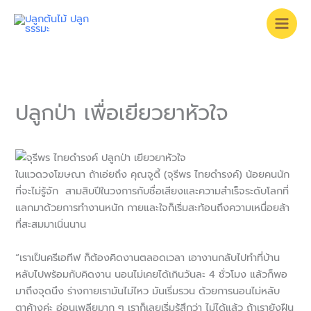
Skip
to
content
ปลูกป่า เพื่อเยียวยาหัวใจ
ในแวดวงโฆษณา ถ้าเอ่ยถึง คุณจูดี้ (จุรีพร ไทยดำรงค์) น้อยคนนัก
ที่จะไม่รู้จัก สามสิบปีในวงการกับชื่อเสียงและความสำเร็จระดับโลกที่
แลกมาด้วยการทำงานหนัก กายและใจก็เริ่มสะท้อนถึงความเหนื่อยล้า
ที่สะสมมาเนิ่นนาน
“เราเป็นครีเอทีฟ ก็ต้องคิดงานตลอดเวลา เอางานกลับไปทำที่บ้าน
หลับไปพร้อมกับคิดงาน นอนไม่เคยได้เกินวันละ 4 ชั่วโมง แล้วก็พอ
มาถึงจุดนึง ร่างกายเรามันไม่ไหว มันเริ่มรวน ด้วยการนอนไม่หลับ
ตาค้างค่ะ อ่อนเพลียมาก ๆ เราก็เลยเริ่มรู้สึกว่า ไม่ได้แล้ว ถ้าเรายังฝืน