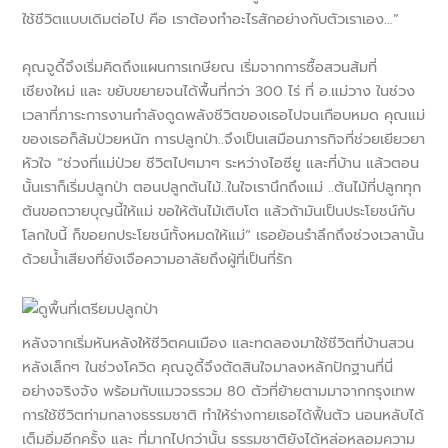
ใช้ชีวิตแบบเดิมต่อไป คือ เราต้องทำอะไรสักอย่างกับตัวเราเอง…”
คุณจูดี้จึงเริ่มคิดถึงแผนการเกษียณ เริ่มจากการซื้อสวนส้มที่
เชียงใหม่ และ ขยับขยายจนได้พื้นที่กว่า 300 ไร่ ที่ อ.แม่วาง ในช่วง
เวลาที่ภาระการงานกำลังดูดพลังชีวิตของเธอไปจนเกือบหมด คุณแม่
ของเธอก็ล้มป่วยหนัก การปลูกป่า..จึงเป็นเสมือนภารกิจที่ช่วยเยียวยา
หัวใจ “ช่วงที่แม่ป่วย ชีวิตไปๆมาๆ ระหว่างไอซียู และที่บ้าน แล้วตอน
นั้นเราก็เริ่มปลูกป่า ตอนปลูกต้นไม้..ในใจเรานึกถึงแม่ ..ต้นไม้ที่ปลูกทุก
ต้นขอถวายบุญนี้ให้แม่ ขอให้ต้นไม้เติบโต แล้วถ้ามันเป็นประโยชน์กับ
โลกใบนี้ ก็ขอยกประโยชน์ทั้งหมดให้แม่” เธอย้อนรำลึกถึงช่วงเวลานั้น
ด้วยน้ำเสียงที่ยังเจือความอาลัยถึงผู้ที่เป็นที่รัก
หลังจากเริ่มหันหลังให้ชีวิตคนเมือง และทดลองมาใช้ชีวิตที่บ้านสวน
หลังเล็กๆ ในช่วงโควิด คุณจูดี้จึงตัดสินใจมาลงหลักปักฐานที่นี่
อย่างจริงจัง พร้อมกับแมวจรรวม 80 ตัวที่ย้ายตามมาจากกรุงเทพ
การใช้ชีวิตท่ามกลางธรรมชาติ ทำให้ร่างกายเธอได้ฟื้นตัว นอนหลับได้
เต็มอิ่มอีกครั้ง และ ที่มากไปกว่านั้น ธรรมชาติยังได้หล่อหลอมความ