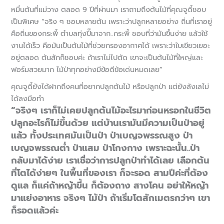
หมื่นต้นที่แม่วาง ตลอด 9 ปีที่ผ่านมา เราถามถึงต้นไม้ที่คุณจูดี้ชอบ
เป็นพิเศษ “จริง ๆ ชอบหลายต้น เพราะว่าปลูกหลายอย่าง ถิ่นที่เราอยู่
คือถิ่นของกระพี้ ตำบลทุ่งปี๊มาจาก..กระพี้ ชอบที่ว่ามันขึ้นง่าย แล้วใช้
งานได้เร็ว คือมันเป็นต้นไม้ที่ช่วยกรองอากาศได้ เพราะว่าใบเขียวเยอะ
อยู่ตลอด ต้นสักก็ชอบค่ะ ถ้าเราไม่ไปตัด เขาจะเป็นต้นไม้ที่ใหญ่และ
ฟอร์มสวยมาก ไม้ป่าทุกอย่างมีข้อดีข้อเด่นหมดเลย”
คุณจูดี้ยังได้ฝากถึงคนที่อยากปลูกต้นไม้ หรือปลูกป่า แต่ยังลังเลไม่
ได้ลงมือทำ
“จริงๆ เราก็ไม่เคยปลูกต้นไม้อะไรมาก่อนหรอกในชีวิต
ปลูกอะไรก็ไม่ขึ้นด้วย แต่บ้านเรามันมีความเป็นป่าอยู่
แล้ว ทั้งประเทศมันเป็นป่า ป่าเบญจพรรณสูง ป่า
เบญจพรรณต่ำ ป่าแสม ป่าโกงกาง เพราะฉะนั้น..ป่า
กลับมาได้ง่าย เราเชื่อว่าการปลูกป่าทำได้เลย เลือกต้น
ที่โตได้ง่ายๆ ในพื้นที่ของเรา ก็จะรอด สามปีค่ะที่ต้อง
ดูแล ก็แค่ถ้าหญ้าขึ้น ก็ต้องถาง สางโคน อย่าให้หญ้า
มาแย่งอาหาร จริงๆ ไม้ป่า ถ้าเริ่มโตสักเมตรกว่าๆ เขา
ก็รอดแล้วค่ะ