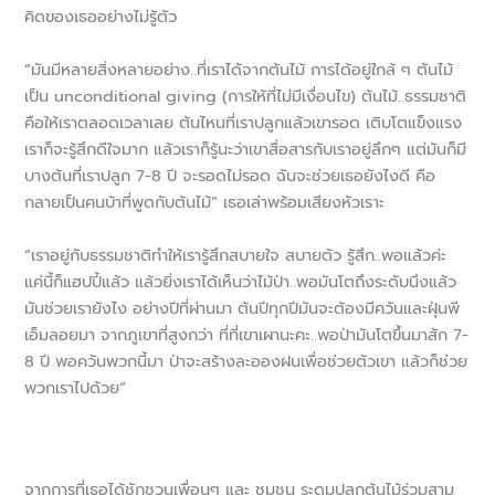
คิดของเธออย่างไม่รู้ตัว
“มันมีหลายสิ่งหลายอย่าง..ที่เราได้จากต้นไม้ การได้อยู่ใกล้ ๆ ต้นไม้
เป็น unconditional giving (การให้ที่ไม่มีเงื่อนไข) ต้นไม้..ธรรมชาติ
คือให้เราตลอดเวลาเลย ต้นไหนที่เราปลูกแล้วเขารอด เติบโตแข็งแรง
เราก็จะรู้สึกดีใจมาก แล้วเราก็รู้นะว่าเขาสื่อสารกับเราอยู่ลึกๆ แต่มันก็มี
บางต้นที่เราปลูก 7-8 ปี จะรอดไม่รอด ฉันจะช่วยเธอยังไงดี คือ
กลายเป็นคนบ้าที่พูดกับต้นไม้” เธอเล่าพร้อมเสียงหัวเราะ
“เราอยู่กับธรรมชาติทำให้เรารู้สึกสบายใจ สบายตัว รู้สึก..พอแล้วค่ะ
แค่นี้ก็แฮปปี้แล้ว แล้วยิ่งเราได้เห็นว่าไม้ป่า..พอมันโตถึงระดับนึงแล้ว
มันช่วยเรายังไง อย่างปีที่ผ่านมา ต้นปีทุกปีมันจะต้องมีควันและฝุ่นพี
เอ็มลอยมา จากภูเขาที่สูงกว่า ที่ที่เขาเผานะคะ..พอป่ามันโตขึ้นมาสัก 7-
8 ปี พอควันพวกนี้มา ป่าจะสร้างละอองฝนเพื่อช่วยตัวเขา แล้วก็ช่วย
พวกเราไปด้วย”
จากการที่เธอได้ชักชวนเพื่อนๆ และ ชุมชน ระดมปลูกต้นไม้ร่วมสาม