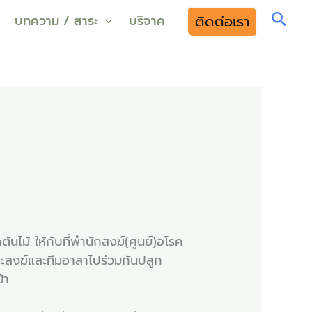
Sear
ติดต่อเรา
บทความ / สาระ
บริจาค
ต้นไม้ ให้กับที่พำนักสงฆ์(ศูนย์)อโรค
ะสงฆ์และทีมอาสาไปร่วมกันปลูก
้า